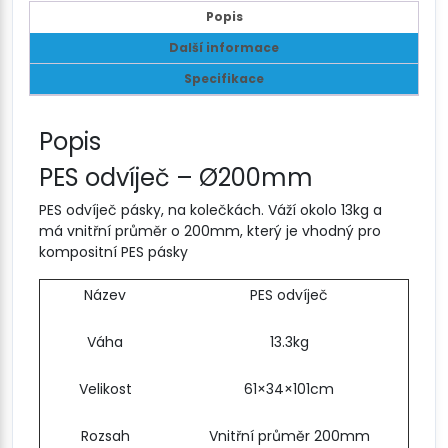
Popis
Další informace
Specifikace
Popis
PES odvíječ – Ø200mm
PES odvíječ pásky, na kolečkách. Váží okolo 13kg a
má vnitřní průměr o 200mm, který je vhodný pro
kompositní PES pásky
Název
PES odvíječ
Váha
13.3kg
Velikost
61×34×101cm
Rozsah
Vnitřní průměr 200mm