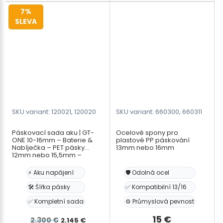
strapping
19
7%
-
mm
SLEVA
1000
-
pieces
páska
množství
16
mmm
-
odvíjecí
vozík
množství
SKU variant: 120021, 120020
SKU variant: 660300, 660311
Páskovací sada aku | GT-
Ocelové spony pro
ONE 10-16mm – Baterie &
plastové PP páskování
Nabíječka – PET pásky
13mm nebo 16mm
12mm nebo 15,5mm –
odvíječ pásky
⚡ Aku napájení
🛡️ Odolná ocel
🛠️ Šířka pásky
✅ Kompatibilní 13/16
✅ Kompletní sada
⚙️ Průmyslová pevnost
Původní
Aktuální
15
€
2.300
€
2.145
€