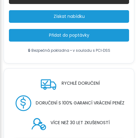
množství
Získat nabídku
Přidat do poptávky
🔒 Bezpečná pokladna • v souladu s PCI‑DSS
RYCHLÉ DORUČENÍ
DORUČENÍ S 100% GARANCÍ VRÁCENÍ PENĚZ
VÍCE NEŽ 30 LET ZKUŠENOSTÍ