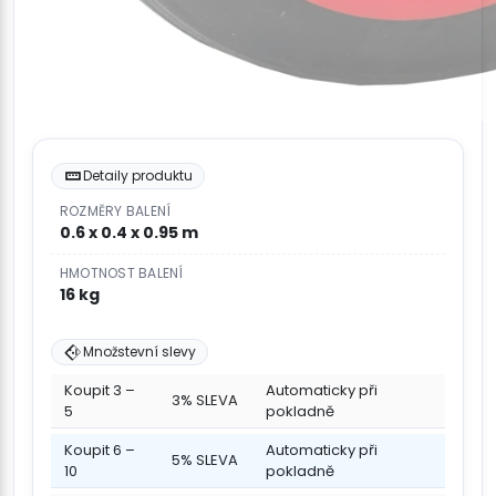
Detaily produktu
ROZMĚRY BALENÍ
0.6 x 0.4 x 0.95 m
HMOTNOST BALENÍ
16 kg
Množstevní slevy
Koupit 3 –
Automaticky při
3% SLEVA
5
pokladně
Koupit 6 –
Automaticky při
5% SLEVA
10
pokladně