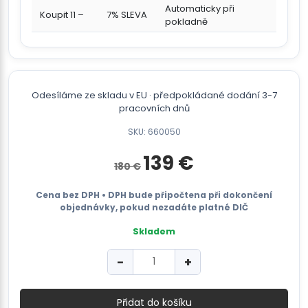
Automaticky při
Koupit 11 –
7% SLEVA
pokladně
Odesíláme ze skladu v EU · předpokládané dodání 3-7
pracovních dnů
SKU: 660050
Původní
Aktuální
139
€
180
€
cena
cena
byla:
je:
180 €.
139 €.
Cena bez DPH • DPH bude připočtena při dokončení
objednávky, pokud nezadáte platné DIČ
Skladem
PES
−
+
odvíječ
-
Ø200mm
Přidat do košíku