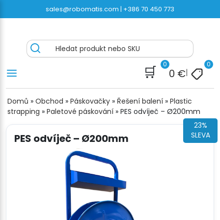
Přeskočit
sales@robomatis.com |
+386 70 450 773
na
obsah
ROBOMATIS®
Battery Strapping Tools and Packing Machines
Hledat produkt nebo SKU
Delivered Fast and Free
0
0
🛒
0
€
|
Domů
»
Obchod
»
Páskovačky
»
Řešení balení
»
Plastic
strapping
»
Paletové páskování
»
PES odvíječ – Ø200mm
23%
SLEVA
PES odvíječ – Ø200mm