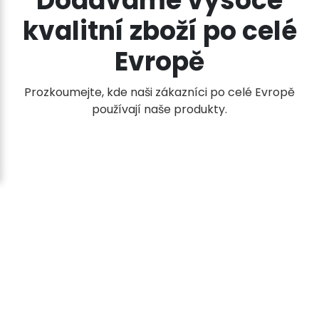
Dodáváme vysoce
lze
kvalitní zboží po celé
vybrat
na
Evropě
stránce
produktu
Prozkoumejte, kde naši zákazníci po celé Evropě
používají naše produkty.