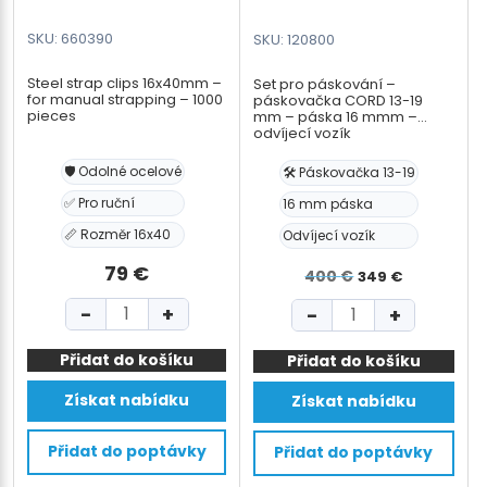
SKU: 660390
SKU: 120800
Steel strap clips 16x40mm –
Set pro páskování –
for manual strapping – 1000
páskovačka CORD 13-19
pieces
mm – páska 16 mmm –
odvíjecí vozík
🛡️ Odolné ocelové
🛠️ Páskovačka 13-19
✅ Pro ruční
16 mm páska
📏 Rozměr 16x40
Odvíjecí vozík
79
€
Původní
Aktuáln
400
€
349
€
cena
cena
Steel
Set
−
+
−
+
byla:
je:
strap
pro
400 €.
349 €.
Přidat do košíku
clips
Přidat do košíku
páskování
16x40mm
-
Získat nabídku
Získat nabídku
-
páskovačka
for
CORD
Přidat do poptávky
Přidat do poptávky
manual
13-