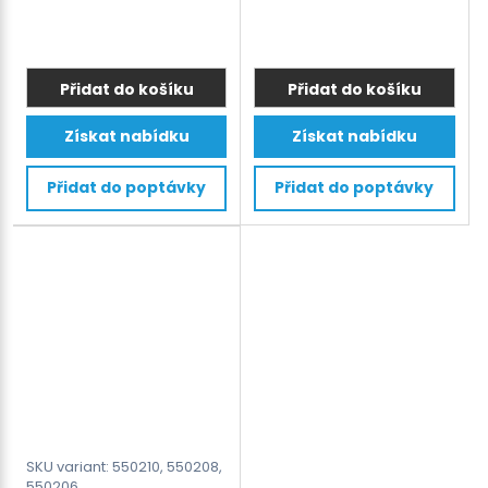
cena
cena
byla:
je:
2.300 €.
2.145 €.
Přidat do košíku
Přidat do košíku
Tento
Tento
Získat nabídku
Získat nabídku
produkt
produkt
má
má
Přidat do poptávky
Přidat do poptávky
více
více
variant.
variant.
Možnosti
Možnosti
lze
lze
vybrat
vybrat
na
na
stránce
stránce
produktu
produktu
SKU variant: 550210, 550208,
550206