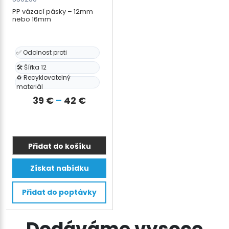
PP vázací pásky – 12mm
nebo 16mm
✅ Odolnost proti
🛠️ Šířka 12
♻️ Recyklovatelný
materiál
Rozpětí
39
€
–
42
€
cen:
39 €
až
Přidat do košíku
42 €
Tento
Získat nabídku
produkt
má
Přidat do poptávky
více
variant.
Možnosti