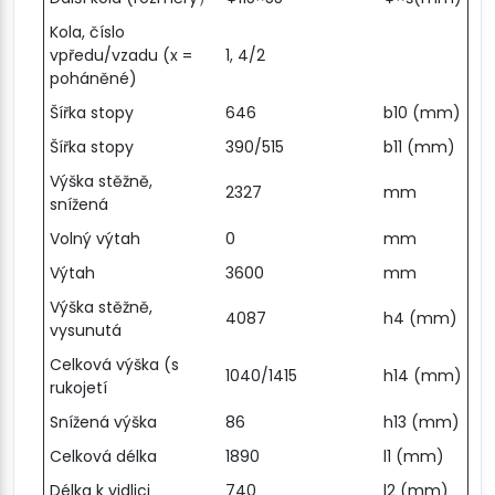
Kola, číslo
vpředu/vzadu (x =
1, 4/2
poháněné)
Šířka stopy
646
b10 (mm)
Šířka stopy
390/515
b11 (mm)
Výška stěžně,
2327
mm
snížená
Volný výtah
0
mm
Výtah
3600
mm
Výška stěžně,
4087
h4 (mm)
vysunutá
Celková výška (s
1040/1415
h14 (mm)
rukojetí
Snížená výška
86
h13 (mm)
Celková délka
1890
l1 (mm)
Délka k vidlici
740
l2 (mm)