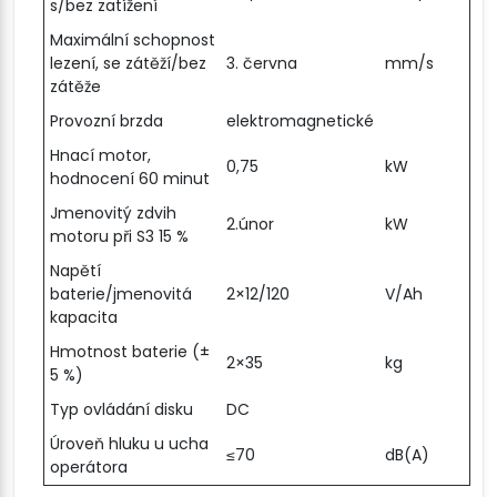
s/bez zatížení
Maximální schopnost
lezení, se zátěží/bez
3. června
mm/s
zátěže
Provozní brzda
elektromagnetické
Hnací motor,
0,75
kW
hodnocení 60 minut
Jmenovitý zdvih
2.únor
kW
motoru při S3 15 %
Napětí
baterie/jmenovitá
2×12/120
V/Ah
kapacita
Hmotnost baterie (±
2×35
kg
5 %)
Typ ovládání disku
DC
Úroveň hluku u ucha
≤70
dB(A)
operátora