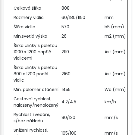
Celková šířka
808
Rozměry vidlic
60/180/1150
mm
Šířka vidlic
570
b5 (mm)
Min.světlá výška
26
m2 (mm)
Šířka uličky s paletou
1000 x 1200 napříč
2110
Ast (mm)
vidlicemi
Šířka uličky s paletou
800 x 1200 podél
2160
Ast (mm)
vidlic
Min. poloměr otáčení
1455
Wa (mm)
Cestovní rychlost,
4.2/4.5
km/h
naložený/nenaložený
Rychlost zvedání,
90/130
mm/s
s/bez nákladu
Snížení rychlosti,
105/100
mm/s