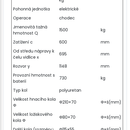
kg
Pohonná jednotka
elektrické
Operace
chodec
Jmenovitá tažná
1500
kg
hmotnost Q
Zatížení c
600
mm
Od středu nápravy k
695
mm
čelu vidlice x
Rozvor y
1148
mm
Provozní hmotnost s
730
kg
baterií
Typ kol
polyuretan
Velikost hnacího kola
Φ210×70
Φ×š(mm)
Φ
Velikost ložiskového
Φ80×70
Φ×š(mm)
kola Φ
Další kola (rozměry）
Φ115×55
Φ×š(mm)