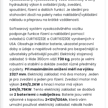
hydraulický výkon k ovládání jízdy, zvedání,
spouštění, řízení a dalších funkcí. Je ideální pro
stohování zboží na palety nebo nakládání/vykládání
nákladu a přepravu na krátké vzdálenosti.
Softwarový systém vysokozdvižného vozíku
podporuje funkce řízení a nakládání pomocí
ovladačů CURTIS1232E a CURTIS1230E vyrobených v
USA. Obsahuje indikátor baterie, ukazatel pracovní
doby a údaje o napěťové ochraně pro bezpečnější a
uživatelsky přívětivější použití. Elektrický stojanový
zakladač S-Ride 360cm váží
730 kg
, proto je velmi
robustní a stabilní a dokáže zvedat různé předměty
a palety.
Při maximálním snížení měří na výšku
2327 mm
. Elektrický zakladač má dva motory. Jeden
je pro zvedání a jeden pro řízení. Zvedací motor má
výkon
24V/2,2KW
a hnací motor má výkon
24V/0,75KW
. Tento elektrický zakladač se dodává
se
2 bateriemi
a
nabíječkou
. Baterie jsou velmi
výkonné s kapacitou
2×12V/120Ah
, která vám
umožní používat elektrický zakladač několik hodin