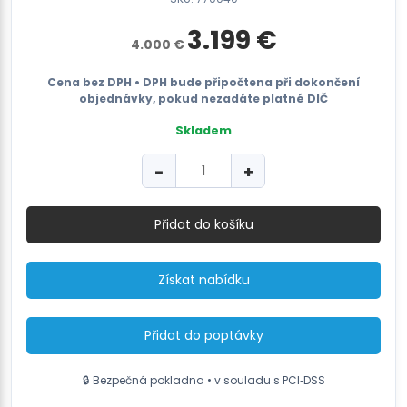
Původní
Aktuální
3.199
€
4.000
€
cena
cena
byla:
je:
4.000 €.
3.199 €.
Cena bez DPH • DPH bude připočtena při dokončení
objednávky, pokud nezadáte platné DIČ
Skladem
Vysokozdvižný
−
+
vozík
elektrický
SMITH
Přidat do košíku
3.6m
360cm
1500
Získat nabídku
kg
množství
Přidat do poptávky
🔒 Bezpečná pokladna • v souladu s PCI‑DSS