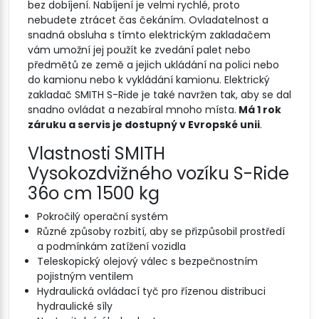
bez dobíjení. Nabíjení je velmi rychlé, proto
nebudete ztrácet čas čekáním. Ovladatelnost a
snadná obsluha s tímto elektrickým zakladačem
vám umožní jej použít ke zvedání palet nebo
předmětů ze země a jejich ukládání na polici nebo
do kamionu nebo k vykládání kamionu. Elektrický
zakladač SMITH S-Ride je také navržen tak, aby se dal
snadno ovládat a nezabíral mnoho místa.
Má 1 rok
záruku a servis je dostupný v Evropské unii
.
Vlastnosti SMITH
Vysokozdvižného vozíku S-Ride
36o cm 1500 kg
Pokročilý operační systém
Různé způsoby rozbití, aby se přizpůsobil prostředí
a podmínkám zatížení vozidla
Teleskopický olejový válec s bezpečnostním
pojistným ventilem
Hydraulická ovládací tyč pro řízenou distribuci
hydraulické síly