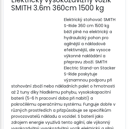
SMITH 3.6m 360cm 1500 kg
Elektrický stohovač SMITH
S-Ride 360 ​​cm 1500 kg
běží plně na elektrický a
hydraulický pohon pro
agilnější a nákladově
efektivnější, ale vysoce
výkonné nakládání a
přepravu zboží. SMITH
Electric Stand-on Stacker
S-Ride poskytuje
významnou podporu při
stohování zboží nebo nákladních palet o hmotnosti
až 2 tuny díky hladkému pohybu, vysokokapacitní
baterii (5-6 h pracovní doba při nabití) a
pokročilému operačnímu systému. Funguje dobře v
různých prostředích a přizpůsobuje se specifikům
provozovatelů nákladu a vozidel. S baterií jako
zdrojem energie využívá tento agilní, ale výkonný
vysokozdvižný vysokozdvižný vozík elektrický a silný