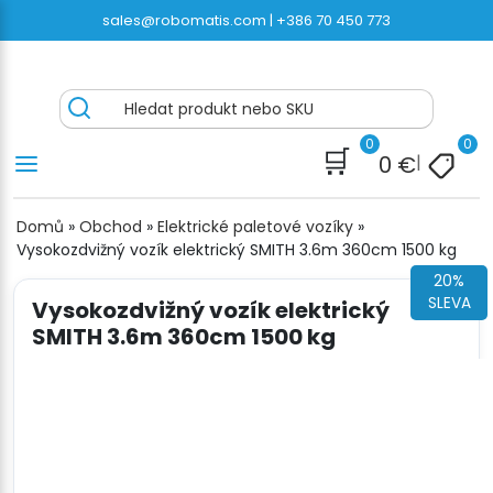
Přeskočit
sales@robomatis.com |
+386 70 450 773
na
obsah
ROBOMATIS®
Battery Strapping Tools and Packing Machines
Hledat produkt nebo SKU
Delivered Fast and Free
0
0
🛒
0
€
|
Domů
»
Obchod
»
Elektrické paletové vozíky
»
Vysokozdvižný vozík elektrický SMITH 3.6m 360cm 1500 kg
20%
SLEVA
Vysokozdvižný vozík elektrický
SMITH 3.6m 360cm 1500 kg