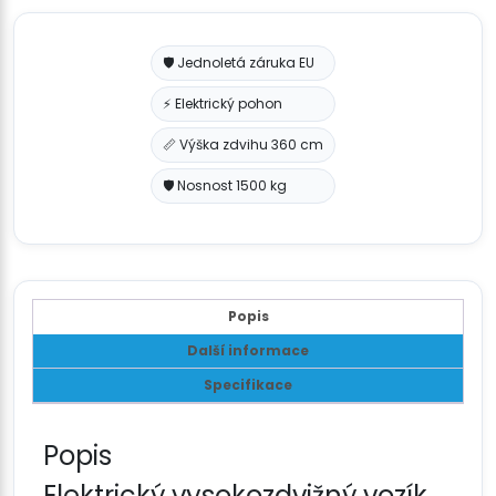
🛡️ Jednoletá záruka EU
⚡ Elektrický pohon
📏 Výška zdvihu 360 cm
🛡️ Nosnost 1500 kg
Popis
Další informace
Specifikace
Popis
Elektrický vysokozdvižný vozík