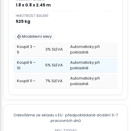
1.8 x 0.8 x 2.45 m
HMOTNOST BALENÍ
525 kg
Množstevní slevy
Koupit 3 –
Automaticky při
3% SLEVA
5
pokladně
Koupit 6 –
Automaticky při
5% SLEVA
10
pokladně
Automaticky při
Koupit 11 –
7% SLEVA
pokladně
Odesíláme ze skladu v EU · předpokládané dodání 3-7
pracovních dnů
SKU: 770040