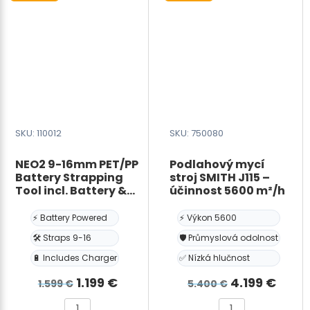
SKU: 110012
SKU: 750080
NEO2 9-16mm PET/PP
Podlahový mycí
Battery Strapping
stroj SMITH J115 –
Tool incl. Battery &
účinnost 5600 m²/h
Charger
⚡ Battery Powered
⚡ Výkon 5600
🛠️ Straps 9-16
🛡️ Průmyslová odolnost
🔋 Includes Charger
✅ Nízká hlučnost
Původní
Aktuální
Původní
Aktuá
1.199
€
4.199
€
1.599
€
5.400
€
cena
cena
cena
cena
NEO2
Podlahový