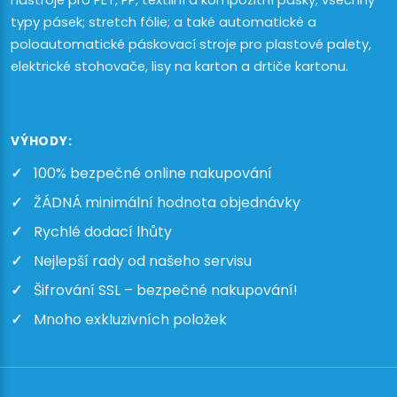
nástroje pro PET, PP, textilní a kompozitní pásky; všechny
typy pásek; stretch fólie; a také automatické a
poloautomatické páskovací stroje pro plastové palety,
elektrické stohovače, lisy na karton a drtiče kartonu.
VÝHODY:
100% bezpečné online nakupování
ŽÁDNÁ minimální hodnota objednávky
Rychlé dodací lhůty
Nejlepší rady od našeho servisu
Šifrování SSL – bezpečné nakupování!
Mnoho exkluzivních položek