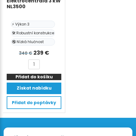
Elektrocentrála 3 kW
NL3500
⚡ Výkon 3
🛠️ Robustní konstrukce
🔇 Nízká hlučnost
Původní
Aktuální
239
€
340
€
cena
cena
Elektrocentrála
byla:
je:
3
340 €.
239 €.
Přidat do košíku
kW
NL3500
Získat nabídku
množství
Přidat do poptávky