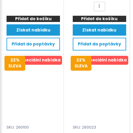
výška
cena
cena
cena
cena
Motor-
FS150
800
byla:
je:
byla:
je:
drive
Stroj
mm
1.584 €.
1.299 €.
730 €.
599 €.
Přidat do košíku
Roller
Přidat do košíku
na
množství
Conveyor
uzavírání
Získat nabídku
Získat nabídku
RC2M-
sáčků
D
do
Přidat do poptávky
Přidat do poptávky
množství
3
kg
22%
Speciální nabídka
22%
Speciální nabídka
–
SLEVA
SLEVA
Vertikální
typ,
0–
13
m/min
množství
SKU: 260100
SKU: 260023