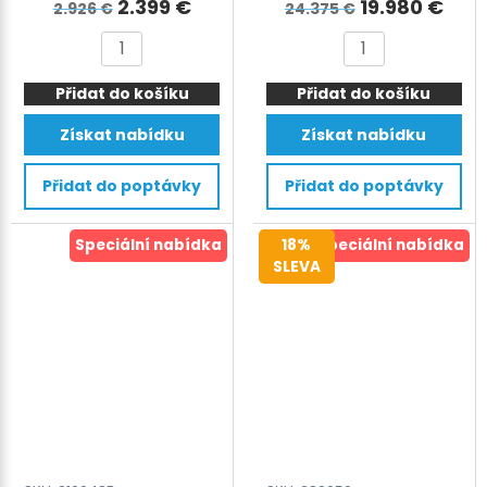
Původní
Aktuální
Původní
Aktu
2.399
€
19.980
€
2.926
€
24.375
€
cena
cena
cena
cen
SIAT
ARCUS
byla:
je:
byla:
je:
VIPER
automatic
2.926 €.
2.399 €.
24.375 €.
19.9
Přidat do košíku
9-
Přidat do košíku
pallet
16mm
strapping
Získat nabídku
Získat nabídku
(3/8″-5/8″)
machine
battery
for
Přidat do poptávky
Přidat do poptávky
powered
PET/PP
banding
tape
Speciální nabídka
18%
Speciální nabídka
tool
11-
SLEVA
množství
12
mm
-
0.55-
1.0
mm/FI-
200
mm
-