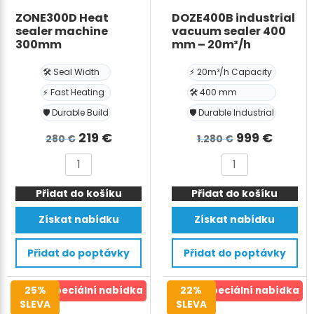
ZONE300D Heat
DOZE400B industrial
sealer machine
vacuum sealer 400
300mm
mm – 20m³/h
🛠️ Seal Width
⚡ 20m³/h Capacity
⚡ Fast Heating
🛠️ 400 mm
🛡️ Durable Build
🛡️ Durable Industrial
Původní
Aktuální
Původní
Aktuál
219
€
999
€
280
€
1.280
€
cena
cena
cena
cena
ZONE300D
DOZE400B
byla:
je:
byla:
je:
Heat
industrial
280 €.
219 €.
1.280 €.
999 €.
Přidat do košíku
sealer
Přidat do košíku
vacuum
machine
sealer
Získat nabídku
Získat nabídku
300mm
400
množství
mm
Přidat do poptávky
Přidat do poptávky
-
20m³/h
25%
Speciální nabídka
22%
Speciální nabídka
množství
SLEVA
SLEVA