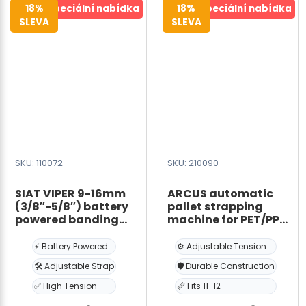
18%
Speciální nabídka
18%
Speciální nabídka
OPP
and
SLEVA
SLEVA
páskou
two
30
pumps
mm
2×20m³/h
se
množství
stojanem
a
rámem
460*200
mm
SKU: 110072
SKU: 210090
množství
SIAT VIPER 9-16mm
ARCUS automatic
(3/8″-5/8″) battery
pallet strapping
powered banding
machine for PET/PP
tool
tape 11-12 mm – 0.55-
1.0 mm/FI-200 mm –
⚡ Battery Powered
⚙️ Adjustable Tension
Tension force: 0-90
🛠️ Adjustable Strap
🛡️ Durable Construction
kg – Arc size:
W1500×H2200 mm
✅ High Tension
📏 Fits 11-12