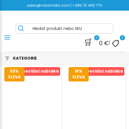
Přeskočit
sales@robomatis.com |
+386 70 450 773
na
obsah
ROBOMATIS®
Battery Strapping Tools and Packing Machines
Hledat produkt nebo SKU
Delivered Fast and Free
0
0
🛒
0
€
|
KATEGORIE
53%
Speciální nabídka
18%
Speciální nabídka
SLEVA
SLEVA