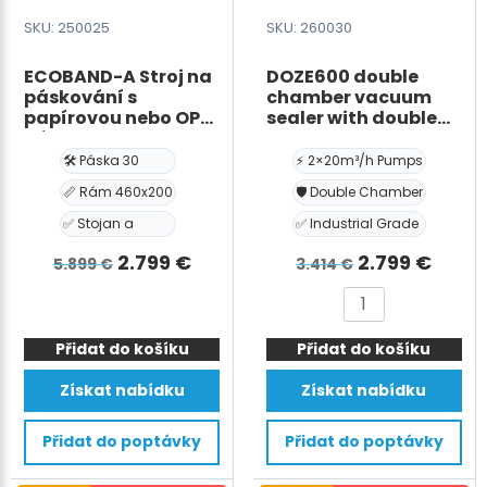
SKU: 250025
SKU: 260030
ECOBAND-A Stroj na
DOZE600 double
páskování s
chamber vacuum
papírovou nebo OPP
sealer with double
páskou 30 mm se
chamber and two
stojanem a rámem
pumps 2×20m³/h
🛠️ Páska 30
⚡ 2×20m³/h Pumps
460*200 mm
📏 Rám 460x200
🛡️ Double Chamber
✅ Stojan a
✅ Industrial Grade
Původní
Aktuální
Původní
Aktuá
2.799
€
2.799
€
5.899
€
3.414
€
cena
cena
cena
cena
ECOBAND-
DOZE600
byla:
je:
byla:
je:
A
double
5.899 €.
2.799 €.
3.414 €.
2.799
Přidat do košíku
Stroj
Přidat do košíku
chamber
na
vacuum
Získat nabídku
Získat nabídku
páskování
sealer
s
with
Přidat do poptávky
Přidat do poptávky
papírovou
double
nebo
chamber