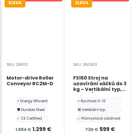
SLEVA
SLEVA
B,
220V,
pro
PP
pásku
šířky
5-
6
mm,
SKU: 295112
SKU: 260303
tloušťky
0,6-
Motor-drive Roller
FS150 Stroj na
Conveyor RC2M-D
uzavírání sáčků do 3
1,0
kg – Vertikální typ,
mm,
0–13 m/min
rám
⚡ Energy Efficient
⚡ Rychlost 0–13
–
🛡️ Durable Steel
🛠️ Vertikální typ
šířka
✅ CE Certified
✅ Průmyslová odolnost
850
mm,
Původní
Aktuální
Původní
Aktuál
1.299
€
599
€
1.584
€
730
€