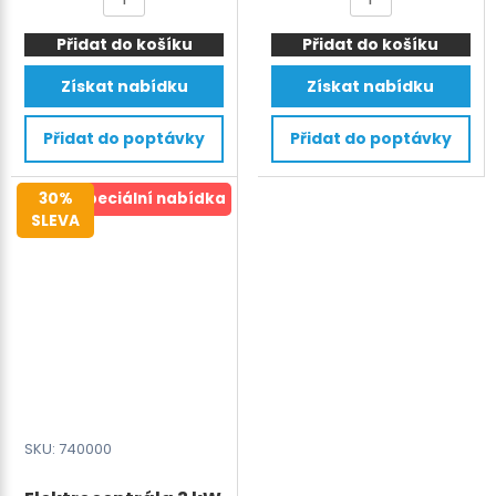
byla:
je:
byla:
je:
9-
mycí
1.599 €.
1.199 €.
5.400 €.
4.199
Přidat do košíku
16mm
Přidat do košíku
stroj
PET/PP
SMITH
Získat nabídku
Získat nabídku
Battery
J115
Strapping
-
Přidat do poptávky
Přidat do poptávky
Tool
účinnost
incl.
5600
30%
Speciální nabídka
Battery
m²/h
SLEVA
&
množství
Charger
množství
SKU: 740000