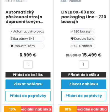
SKU: 210048B
SKU: 280050
Tension
force:
Automatický
LINEBOX-03 Box
páskovací stroj s
packaging Line – 720
0-
dopravníkovým
boxes/h
90
pásem – HIPO
kg
ULTRA-B, 220V, pro
⚡ Automatický provoz
⚡ 720 boxes/h
PP pásku šířky 5-6
-
Šířka pásky 5-6
🛡️ Durable Build
mm, tloušťky 0,6-1,0
Arc
mm, rám – šířka 850
🛡️ Robustní rám
✅ CE Certified
size:
mm, výška 800 mm
W1500×H2200
Původní
Aktu
6.999
€
15.499
€
18.908
€
mm
cena
cen
Automatický
LINEBOX-
množství
byla:
je:
páskovací
03
18.908 €.
15.4
Přidat do košíku
stroj
Přidat do košíku
Box
s
packaging
Získat nabídku
Získat nabídku
dopravníkovým
Line
pásem
-
Přidat do poptávky
Přidat do poptávky
–
720
HIPO
boxes/h
18%
Speciální nabídka
18%
Speciální nabídka
ULTRA-
množství